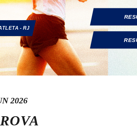
RES
ATLETA - RJ
RES
N 2026
PROVA