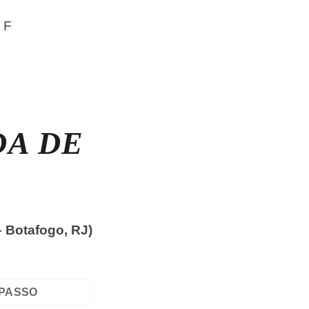
 F
DA DE
– Botafogo, RJ)
 PASSO