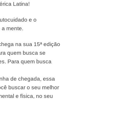
rica Latina!
autocuidado e o
e a mente.
hega na sua 15ª edição
para quem busca se
ites. Para quem busca
linha de chegada, essa
ocê buscar o seu melhor
ntal e física, no seu